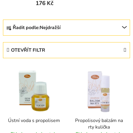
176 Kč
Ř
Řadit podle:
Nejdražší
a
z
e
OTEVŘÍT FILTR
n
í
V
p
ý
r
p
o
i
d
s
u
p
k
r
t
Ústní voda s propolisem
Propolisový balzám na
o
ů
rty kulička
d