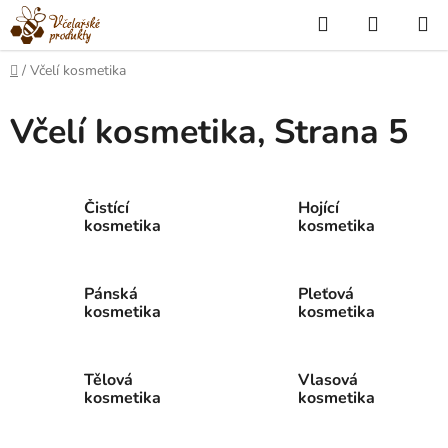
Přejít
Hledat
NÁKUP
na
KOŠÍK
obsah
Domů
/
Včelí kosmetika
Včelí kosmetika
, Strana 5
Čistící
Hojící
kosmetika
kosmetika
Pánská
Pleťová
kosmetika
kosmetika
Tělová
Vlasová
kosmetika
kosmetika