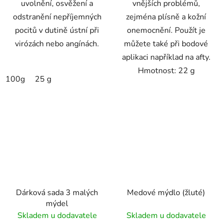
uvolnění, osvěžení a
vnějších problémů,
odstranění nepříjemných
zejména plísně a kožní
pocitů v dutině ústní při
onemocnění. Použít je
virózách nebo angínách.
můžete také při bodové
aplikaci například na afty.
Hmotnost: 22 g
100g
25 g
Dárková sada 3 malých
Medové mýdlo (žluté)
mýdel
Skladem u dodavatele
Skladem u dodavatele