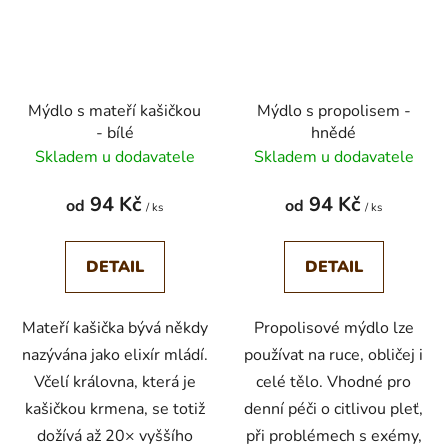
Mýdlo s mateří kašičkou
Mýdlo s propolisem -
- bílé
hnědé
Skladem u dodavatele
Skladem u dodavatele
94 Kč
94 Kč
od
od
/ ks
/ ks
DETAIL
DETAIL
Mateří kašička bývá někdy
Propolisové mýdlo lze
nazývána jako elixír mládí.
používat na ruce, obličej i
Včelí královna, která je
celé tělo. Vhodné pro
kašičkou krmena, se totiž
denní péči o citlivou pleť,
dožívá až 20× vyššího
při problémech s exémy,