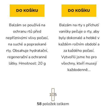
DO KOŠÍKU
DO KOŠÍKU
Balzám se používá na
Balzám na rty s příchutí
ochranu rtů před
vanilky pečuje o rty, aby
nepříznivými vlivy počasí,
byly dokonalé a hebké v
na suché a popraskané
každém ročním období a
rty. Obsahuje hydratační,
za každého počasí.
regenerační a ochranné
Vytvořili jsme ho pro
látky. Hmotnost: 20 g
všechny, kteří musejí
každodenně...
S
1
t
5
r
á
58
položek celkem