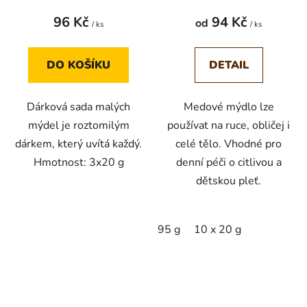
96 Kč
94 Kč
od
/ ks
/ ks
DO KOŠÍKU
DETAIL
Dárková sada malých
Medové mýdlo lze
mýdel je roztomilým
používat na ruce, obličej i
dárkem, který uvítá každý.
celé tělo. Vhodné pro
Hmotnost: 3x20 g
denní péči o citlivou a
dětskou pleť.
95 g
10 x 20 g