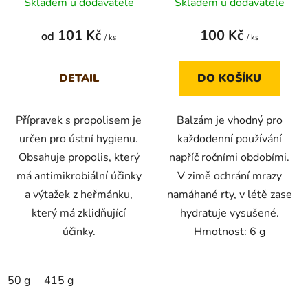
Skladem u dodavatele
Skladem u dodavatele
u
k
101 Kč
100 Kč
od
/ ks
/ ks
t
ů
DETAIL
DO KOŠÍKU
Přípravek s propolisem je
Balzám je vhodný pro
určen pro ústní hygienu.
každodenní používání
Obsahuje propolis, který
napříč ročními obdobími.
má antimikrobiální účinky
V zimě ochrání mrazy
a výtažek z heřmánku,
namáhané rty, v létě zase
který má zklidňující
hydratuje vysušené.
účinky.
Hmotnost: 6 g
50 g
415 g