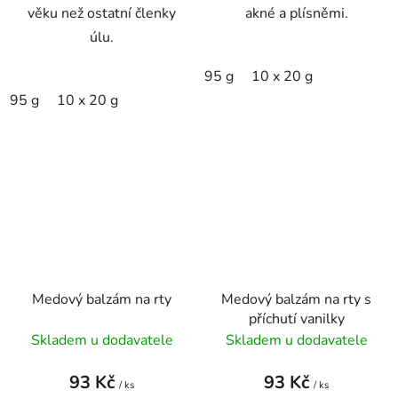
věku než ostatní členky
akné a plísněmi.
úlu.
95 g
10 x 20 g
95 g
10 x 20 g
Medový balzám na rty
Medový balzám na rty s
příchutí vanilky
Skladem u dodavatele
Skladem u dodavatele
93 Kč
93 Kč
/ ks
/ ks