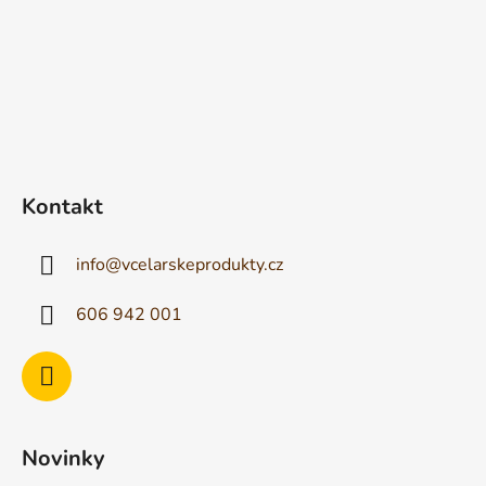
Kontakt
info
@
vcelarskeprodukty.cz
606 942 001
Novinky