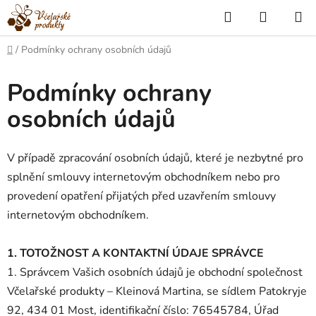
Přejít
Hledat
NÁKUP
na
KOŠÍK
obsah
Domů
/
Podmínky ochrany osobních údajů
Podmínky ochrany
osobních údajů
V případě zpracování osobních údajů, které je nezbytné pro
splnění smlouvy internetovým obchodníkem nebo pro
provedení opatření přijatých před uzavřením smlouvy
internetovým obchodníkem.
1. TOTOŽNOST A KONTAKTNÍ ÚDAJE SPRÁVCE
1. Správcem Vašich osobních údajů je obchodní společnost
Včelařské produkty – Kleinová Martina, se sídlem Patokryje
92, 434 01 Most, identifikační číslo: 76545784, Úřad