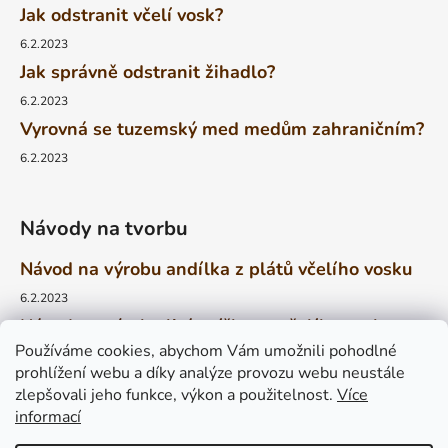
Jak odstranit včelí vosk?
6.2.2023
Jak správně odstranit žihadlo?
6.2.2023
Vyrovná se tuzemský med medům zahraničním?
6.2.2023
Návody na tvorbu
Návod na výrobu andílka z plátů včelího vosku
6.2.2023
Návod na výrobu lité svíčky ze včelího vosku
Používáme cookies, abychom Vám umožnili pohodlné
6.2.2023
prohlížení webu a díky analýze provozu webu neustále
Návod na výrobu stáčené svíčky z plátů včelího
zlepšovali jeho funkce, výkon a použitelnost.
Více
vosku
informací
4.2.2023