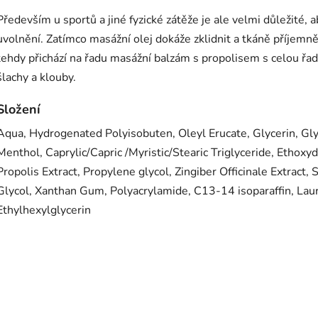
Především u sportů a jiné fyzické zátěže je ale velmi důležité, a
uvolnění. Zatímco masážní olej dokáže zklidnit a tkáně příjemně
tehdy přichází na řadu masážní balzám s propolisem s celou řado
šlachy a klouby.
Složení
Aqua, Hydrogenated Polyisobuten, Oleyl Erucate, Glycerin, Gl
Menthol, Caprylic/Capric /Myristic/Stearic Triglyceride, Ethoxy
Propolis Extract, Propylene glycol, Zingiber Officinale Extract,
Glycol, Xanthan Gum, Polyacrylamide, C13-14 isoparaffin, Lau
Ethylhexylglycerin