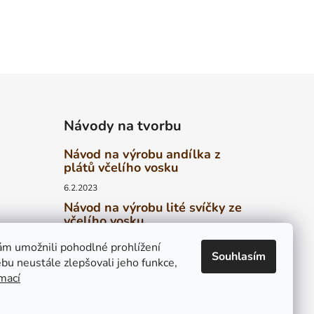
Návody na tvorbu
Návod na výrobu andílka z
plátů včelího vosku
6.2.2023
Návod na výrobu lité svíčky ze
včelího vosku
6.2.2023
ed
m umožnili pohodlné prohlížení
Souhlasím
Návod na výrobu stáčené
bu neustále zlepšovali jeho funkce,
svíčky z plátů včelího vosku
rmací
4.2.2023