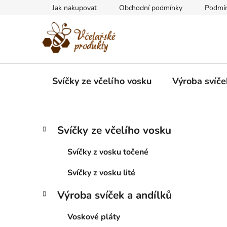
Přejít
Jak nakupovat
Obchodní podmínky
Podmín
na
obsah
Svíčky ze včelího vosku
Výroba svíče
P
K
Přeskočit
Svíčky ze včelího vosku
a
kategorie
o
t
s
Svíčky z vosku točené
e
t
g
Svíčky z vosku lité
r
o
a
r
Výroba svíček a andílků
i
n
e
n
Voskové pláty