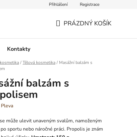
Přihlášení
Registrace
PRÁZDNÝ KOŠÍK
NÁKUPNÍ
KOŠÍK
Kontakty
 kosmetika
/
Tělová kosmetika
/
Masážní balzám s
sem
ážní balzám s
polisem
:
Pleva
 se může ulevit unaveným svalům, namoženým
po sportu nebo náročné práci. Propolis je znám