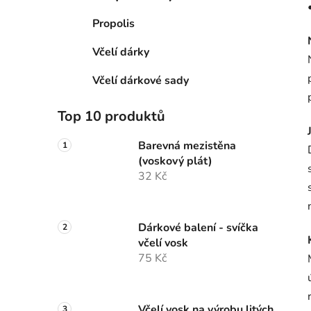
Propolis
Včelí dárky
Včelí dárkové sady
Top 10 produktů
Barevná mezistěna
(voskový plát)
32 Kč
Dárkové balení - svíčka
včelí vosk
75 Kč
Včelí vosk na výrobu litých