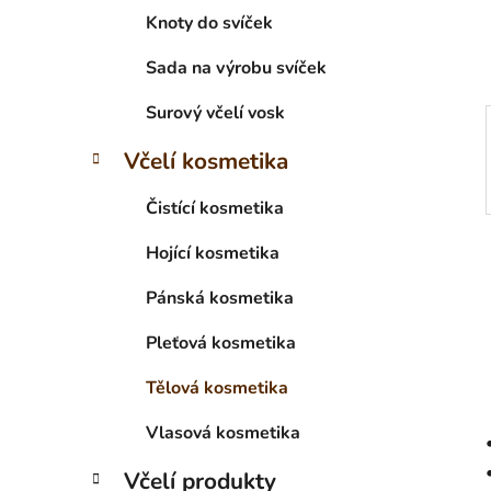
í
Knoty do svíček
p
a
Sada na výrobu svíček
n
Surový včelí vosk
e
l
Včelí kosmetika
Čistící kosmetika
Hojící kosmetika
Pánská kosmetika
Pleťová kosmetika
Tělová kosmetika
Vlasová kosmetika
Včelí produkty