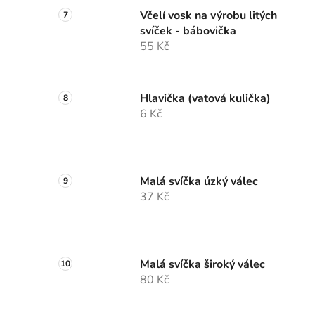
Včelí vosk na výrobu litých
svíček - bábovička
55 Kč
Hlavička (vatová kulička)
6 Kč
Malá svíčka úzký válec
37 Kč
Malá svíčka široký válec
80 Kč