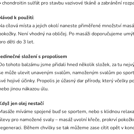
• chondroitin sulfát pro stavbu vazivové tkáně a zabránění roz
Návod k použití:
Na cílová místa a jejich okolí naneste přiměřené množství mas
pokožky. Není vhodný na obličej. Po masáži doporučujeme umýt
pro děti do 3 let.
Jedinečné složení s propolisem
Do tohoto balzámu jsme přidali hned několik složek, za tu nejv
se může ulevit unaveným svalům, namoženým svalům po sportu 
své hojivé účinky. Propolis je úžasný dar přírody, který včelky po
nebo jinou nákazou úlu.
Když jen olej nestačí
Masáže míváme spojené buď se sportem, nebo s klidnou relaxací
úlevy pro namožené svaly – masáž uvolní křeče, prokrví pokožk
regeneraci. Během chvilky se tak můžeme zase cítit opět v kond