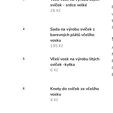
svíček - srdce velké
26 Kč
Sada na výrobu svíček z
barevných plátů včelího
vosku
195 Kč
Včelí vosk na výrobu litých
svíček -kytka
6 Kč
Knoty do svíček ze včelího
vosku
4 Kč