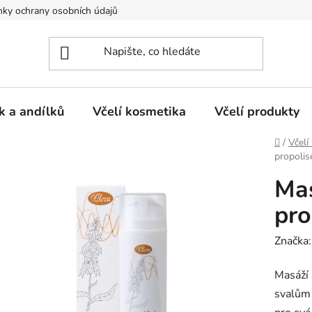
ky ochrany osobních údajů
k a andílků
Včelí kosmetika
Včelí produkty
Domů
/
Včelí
propoli
Mas
pro
Značka
Masáží
svalům 