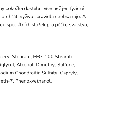
by pokožka dostala i více než jen fyzické
 prohřát, výživu zpravidla neobsahuje. A
u speciálních složek pro péči o svalstvo,
yceryl Stearate, PEG-100 Stearate,
diglycol, Alcohol, Dimethyl Sulfone,
 Sodium Chondroitin Sulfate, Caprylyl
reth-7, Phenoxyethanol,