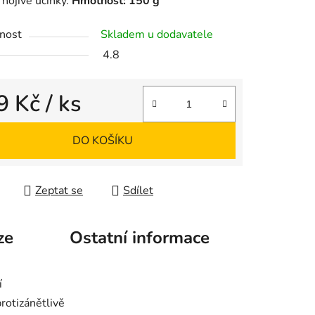
 hojivé účinky.
Hmotnost: 150 g
nost
Skladem u dodavatele
4.8
9 Kč
/ ks
 cena:
DO KOŠÍKU
Zeptat se
Sdílet
ze
Ostatní informace
í
rotizánětlivě