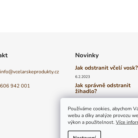
akt
Novinky
Jak odstranit včelí vosk?
info
@
vcelarskeprodukty.cz
6.2.2023
Jak správně odstranit
606 942 001
žihadlo?
6.2.2023
Vyrovná se tuzemský m
Používáme cookies, abychom Vá
medům zahraničním?
webu a díky analýze provozu we
výkon a použitelnost.
Více info
6.2.2023