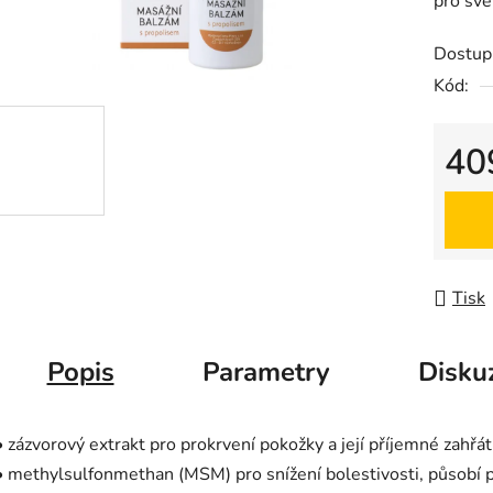
pro své
Dostup
Kód:
40
Měrná
Tisk
Popis
Parametry
Disku
• zázvorový extrakt pro prokrvení pokožky a její příjemné zahřát
• methylsulfonmethan (MSM) pro snížení bolestivosti, působí p