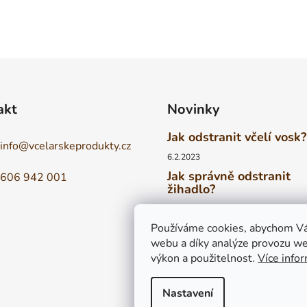
akt
Novinky
Jak odstranit včelí vosk?
info
@
vcelarskeprodukty.cz
6.2.2023
Jak správně odstranit
606 942 001
žihadlo?
6.2.2023
Vyrovná se tuzemský m
Používáme cookies, abychom Vá
medům zahraničním?
webu a díky analýze provozu we
výkon a použitelnost.
Více info
6.2.2023
Nastavení