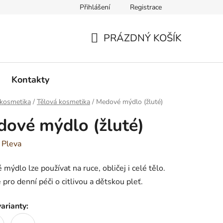
Přihlášení
Registrace
PRÁZDNÝ KOŠÍK
NÁKUPNÍ
KOŠÍK
Kontakty
 kosmetika
/
Tělová kosmetika
/
Medové mýdlo (žluté)
ové mýdlo (žluté)
:
Pleva
mýdlo lze používat na ruce, obličej i celé tělo.
pro denní péči o citlivou a dětskou pleť.
arianty: