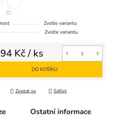
nost
Zvolte variantu
Zvolte variantu
d
94 Kč
/ ks
 cena:
DO KOŠÍKU
Zeptat se
Sdílet
ze
Ostatní informace