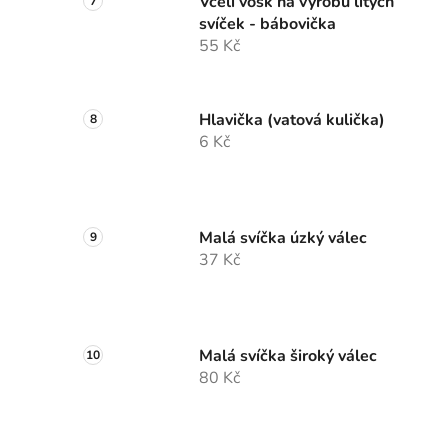
Včelí vosk na výrobu litých
svíček - bábovička
55 Kč
Hlavička (vatová kulička)
6 Kč
Malá svíčka úzký válec
37 Kč
Malá svíčka široký válec
80 Kč