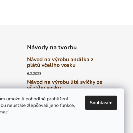
Návody na tvorbu
Návod na výrobu andílka z
plátů včelího vosku
6.2.2023
Návod na výrobu lité svíčky ze
včelího vosku
6.2.2023
ed
m umožnili pohodlné prohlížení
Souhlasím
Návod na výrobu stáčené
bu neustále zlepšovali jeho funkce,
svíčky z plátů včelího vosku
rmací
4.2.2023