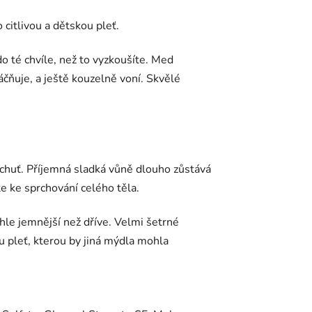
 citlivou a dětskou pleť.
 té chvíle, než to vyzkoušíte. Med
ňuje, a ještě kouzelně voní. Skvělé
 chuť. Příjemná sladká vůně dlouho zůstává
e ke sprchování celého těla.
hle jemnější než dříve. Velmi šetrné
u pleť, kterou by jiná mýdla mohla