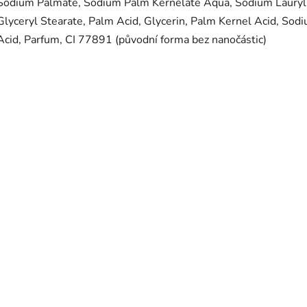
Sodium Palmate, Sodium Palm Kernelate Aqua, Sodium Lauryl S
Glyceryl Stearate, Palm Acid, Glycerin, Palm Kernel Acid, Sod
Acid, Parfum, CI 77891 (původní forma bez nanočástic)