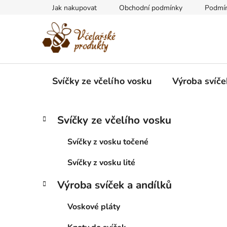
Přejít
Jak nakupovat
Obchodní podmínky
Podmín
na
obsah
Svíčky ze včelího vosku
Výroba svíče
P
K
Přeskočit
Svíčky ze včelího vosku
a
kategorie
o
t
s
Svíčky z vosku točené
e
t
g
Svíčky z vosku lité
r
o
a
r
Výroba svíček a andílků
i
n
e
n
Voskové pláty
í