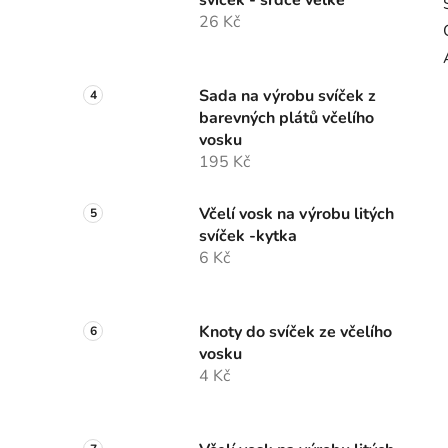
svíček - srdce velké
26 Kč
Sada na výrobu svíček z
barevných plátů včelího
vosku
195 Kč
Včelí vosk na výrobu litých
svíček -kytka
6 Kč
Knoty do svíček ze včelího
vosku
4 Kč