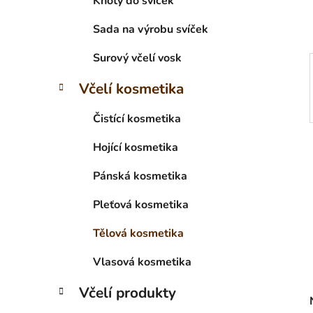
Knoty do svíček
p
a
Sada na výrobu svíček
n
Surový včelí vosk
e
l
Včelí kosmetika
Čistící kosmetika
Hojící kosmetika
Pánská kosmetika
Pleťová kosmetika
Tělová kosmetika
Vlasová kosmetika
Včelí produkty