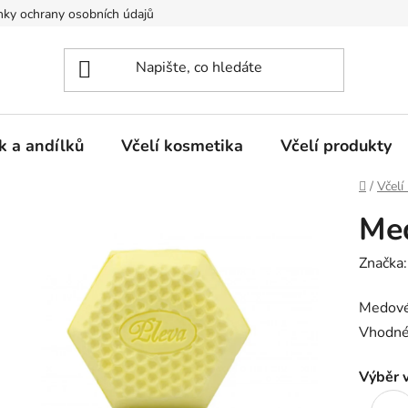
ky ochrany osobních údajů
k a andílků
Včelí kosmetika
Včelí produkty
Domů
/
Včelí
Med
Značka
Medové 
Vhodné 
Výběr v