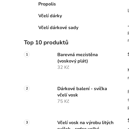
Propolis
Včelí dárky
Včelí dárkové sady
Top 10 produktů
Barevná mezistěna
(voskový plát)
32 Kč
Dárkové balení - svíčka
včelí vosk
75 Kč
Včelí vosk na výrobu litých