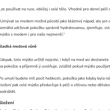
Lze používat na ruce, obličej i celé tělo. Vhodné pro denní péči o
„Umývat se medem možná působí jako bláznivý nápad, ale jen do
pomáhá udržovat pokožku správně hydratovanou, zjemňuje, zvláč
mýdlo s medem i pro naše nejmenší.“
Sladká medová vůně
Kdepak, toto mýdlo určitě nejezte, i když na med asi dostanete
na pokožce a příjemně ji uvolňuje, zvláště pokud mýdlo použijet
Po umytí budete mít pocit hebkosti, pokožka jako kdyby byla ná
složení pak celé mýdlo předurčuje k péči o citlivou nebo dětsko
podráždit.
Složení