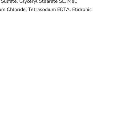
ulfate, Glyceryl Stearate SE, Mel,
ium Chloride, Tetrasodium EDTA, Etidronic