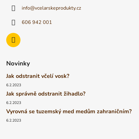
info
@
vcelarskeprodukty.cz
606 942 001
Novinky
Jak odstranit včelí vosk?
6.2.2023
Jak správně odstranit žihadlo?
6.2.2023
Vyrovná se tuzemský med medům zahraničním?
6.2.2023