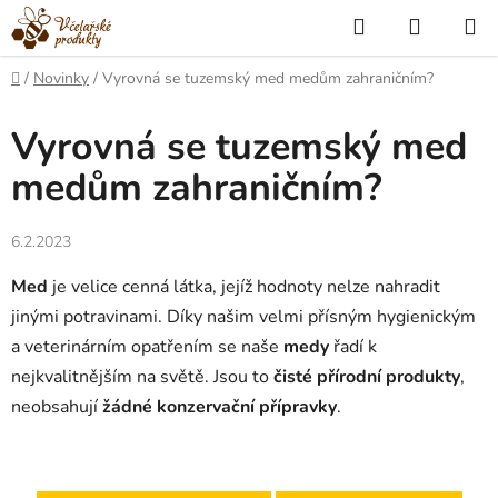
Přejít
Hledat
NÁKUP
na
KOŠÍK
obsah
Domů
/
Novinky
/
Vyrovná se tuzemský med medům zahraničním?
Vyrovná se tuzemský med
medům zahraničním?
6.2.2023
Med
je velice cenná látka, jejíž hodnoty nelze nahradit
jinými potravinami. Díky našim velmi přísným hygienickým
a veterinárním opatřením se naše
medy
řadí k
nejkvalitnějším na světě. Jsou to
čisté přírodní produkty
,
neobsahují
žádné konzervační přípravky
.