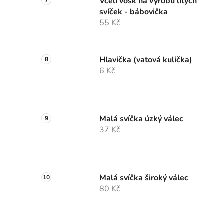
Včelí vosk na výrobu litých
svíček - bábovička
55 Kč
Hlavička (vatová kulička)
6 Kč
Malá svíčka úzký válec
37 Kč
Malá svíčka široký válec
80 Kč