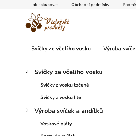
Přejít
Jak nakupovat
Obchodní podmínky
Podmín
na
obsah
Svíčky ze včelího vosku
Výroba svíče
P
K
Přeskočit
Svíčky ze včelího vosku
a
kategorie
o
t
s
Svíčky z vosku točené
e
t
g
Svíčky z vosku lité
r
o
a
r
Výroba svíček a andílků
i
n
e
n
Voskové pláty
í