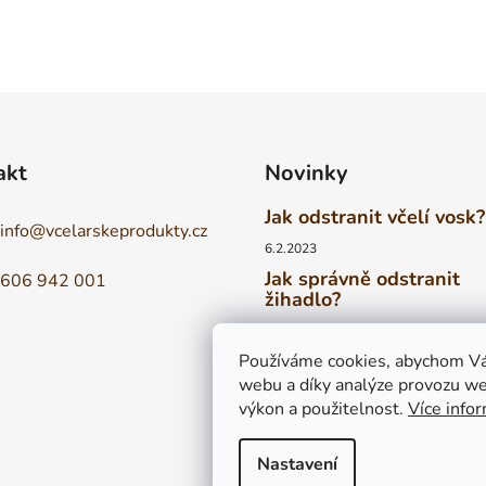
akt
Novinky
Jak odstranit včelí vosk?
info
@
vcelarskeprodukty.cz
6.2.2023
Jak správně odstranit
606 942 001
žihadlo?
6.2.2023
Vyrovná se tuzemský m
Používáme cookies, abychom Vá
medům zahraničním?
webu a díky analýze provozu we
výkon a použitelnost.
Více info
6.2.2023
Nastavení