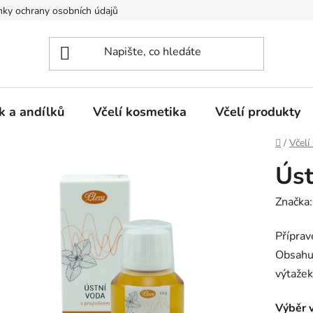
ky ochrany osobních údajů
k a andílků
Včelí kosmetika
Včelí produkty
Domů
/
Včelí
Úst
Značka
Příprav
Obsahuj
výtažek
Výběr v