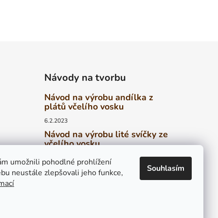
Návody na tvorbu
Návod na výrobu andílka z
plátů včelího vosku
6.2.2023
Návod na výrobu lité svíčky ze
včelího vosku
6.2.2023
ed
m umožnili pohodlné prohlížení
Souhlasím
Návod na výrobu stáčené
bu neustále zlepšovali jeho funkce,
svíčky z plátů včelího vosku
rmací
4.2.2023