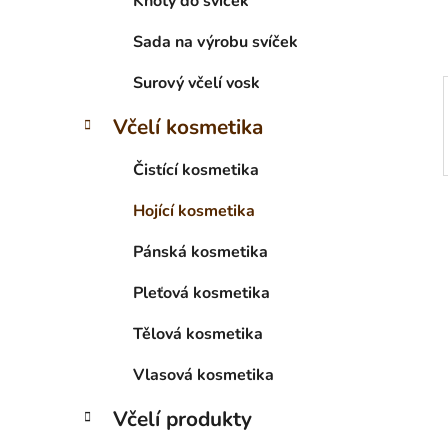
Knoty do svíček
p
a
Sada na výrobu svíček
n
Surový včelí vosk
e
l
Včelí kosmetika
Čistící kosmetika
Hojící kosmetika
Pánská kosmetika
Pleťová kosmetika
Tělová kosmetika
Vlasová kosmetika
Včelí produkty