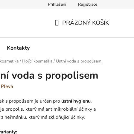
Přihlášení
Registrace
PRÁZDNÝ KOŠÍK
NÁKUPNÍ
KOŠÍK
Kontakty
 kosmetika
/
Hojící kosmetika
/
Ústní voda s propolisem
ní voda s propolisem
:
Pleva
ek s propolisem je určen pro
ústní hygienu
.
e propolis, který má antimikrobiální účinky a
 z heřmánku, který má zklidňující účinky.
arianty: