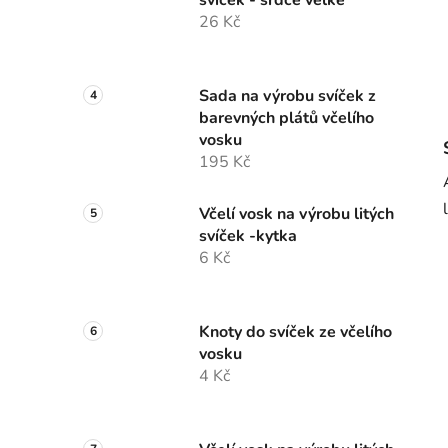
svíček - srdce velké
26 Kč
Sada na výrobu svíček z
barevných plátů včelího
vosku
195 Kč
Včelí vosk na výrobu litých
svíček -kytka
6 Kč
Knoty do svíček ze včelího
vosku
4 Kč