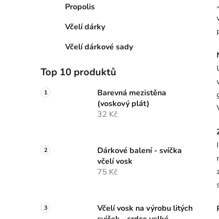
Propolis
Včelí dárky
Včelí dárkové sady
Top 10 produktů
Barevná mezistěna
(voskový plát)
32 Kč
Dárkové balení - svíčka
včelí vosk
75 Kč
Včelí vosk na výrobu litých