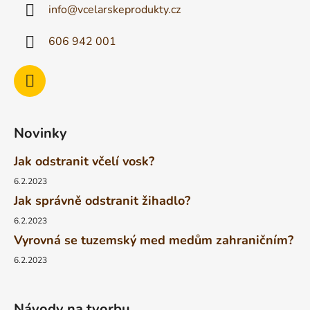
info
@
vcelarskeprodukty.cz
606 942 001
Novinky
Jak odstranit včelí vosk?
6.2.2023
Jak správně odstranit žihadlo?
6.2.2023
Vyrovná se tuzemský med medům zahraničním?
6.2.2023
Návody na tvorbu