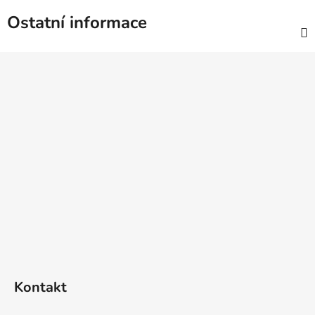
Ostatní informace
Z
á
p
a
t
í
Kontakt