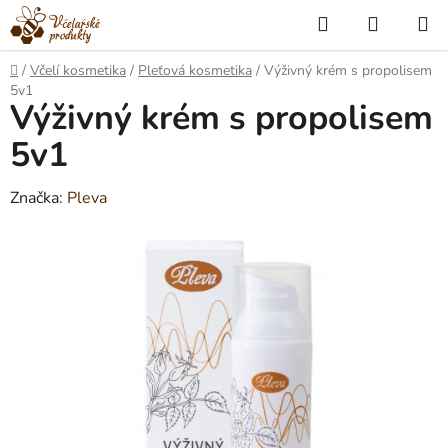
Přejít
Hledat
NÁKUP
na
KOŠÍK
obsah
Domů
/
Včelí kosmetika
/
Pleťová kosmetika
/
Výživný krém s propolisem
5v1
Výživný krém s propolisem
5v1
Značka:
Pleva