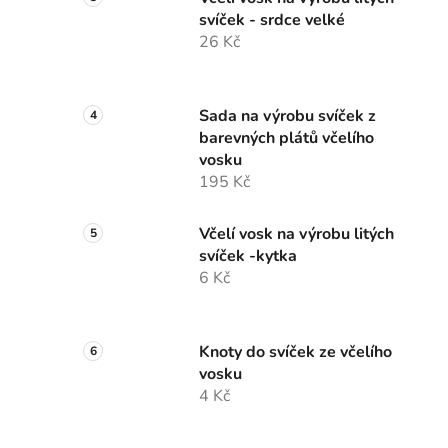
svíček - srdce velké
26 Kč
Sada na výrobu svíček z
barevných plátů včelího
vosku
195 Kč
Včelí vosk na výrobu litých
svíček -kytka
6 Kč
Knoty do svíček ze včelího
vosku
4 Kč