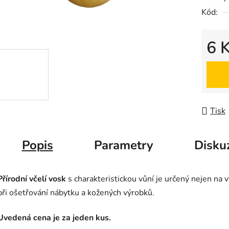
Kód:
6 
Měrná
Tisk
Popis
Parametry
Disku
Přírodní včelí vosk
s charakteristickou vůní je určený nejen na v
při ošetřování nábytku a kožených výrobků.
Uvedená cena je za jeden kus.