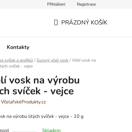
Přihlášení
Registrace
PRÁZDNÝ KOŠÍK
NÁKUPNÍ
KOŠÍK
Kontakty
a svíček a andílků
/
Surový včelí vosk
/
Včelí vosk na
tých svíček - vejce
lí vosk na výrobu
ých svíček - vejce
:
VčelařskéProdukty.cz
osk na výrobu litých svíček - vejce - 10 g
nost
Skladem