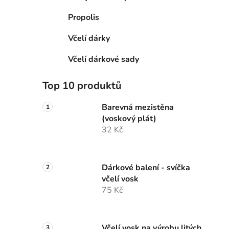
Propolis
Včelí dárky
Včelí dárkové sady
Top 10 produktů
Barevná mezistěna
(voskový plát)
32 Kč
Dárkové balení - svíčka
včelí vosk
75 Kč
Včelí vosk na výrobu litých