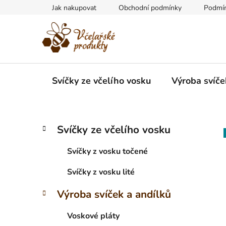
Přejít
Jak nakupovat
Obchodní podmínky
Podmín
na
obsah
Svíčky ze včelího vosku
Výroba svíče
P
K
Přeskočit
Svíčky ze včelího vosku
a
kategorie
o
t
s
Svíčky z vosku točené
e
t
g
Svíčky z vosku lité
r
o
a
r
Výroba svíček a andílků
i
n
e
n
Voskové pláty