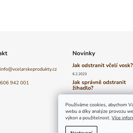
akt
Novinky
Jak odstranit včelí vosk?
info
@
vcelarskeprodukty.cz
6.2.2023
Jak správně odstranit
606 942 001
žihadlo?
6.2.2023
Vyrovná se tuzemský m
Používáme cookies, abychom Vá
medům zahraničním?
webu a díky analýze provozu we
výkon a použitelnost.
Více info
6.2.2023