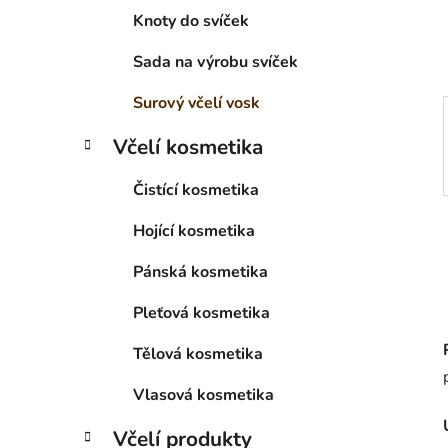
í
Knoty do svíček
p
a
Sada na výrobu svíček
n
Surový včelí vosk
e
l
Včelí kosmetika
Čistící kosmetika
Hojící kosmetika
Pánská kosmetika
Pleťová kosmetika
Tělová kosmetika
Vlasová kosmetika
Včelí produkty