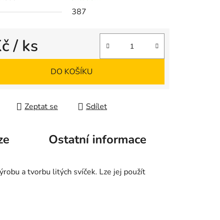
387
Kč
/ ks
 cena:
DO KOŠÍKU
Zeptat se
Sdílet
ze
Ostatní informace
ýrobu a tvorbu litých svíček. Lze jej použít