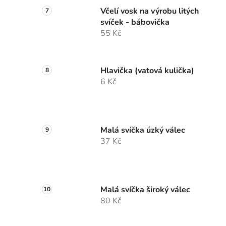
Včelí vosk na výrobu litých
svíček - bábovička
55 Kč
Hlavička (vatová kulička)
6 Kč
Malá svíčka úzký válec
37 Kč
Malá svíčka široký válec
80 Kč