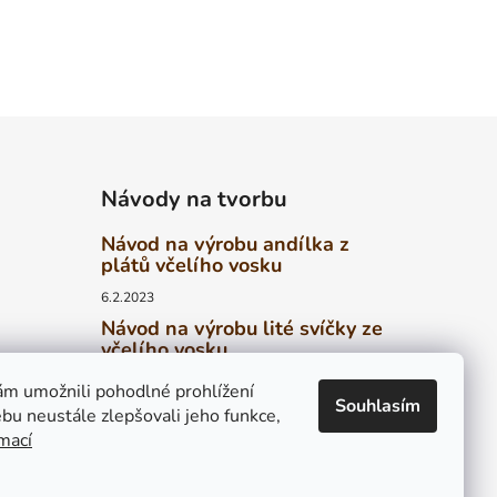
Návody na tvorbu
Návod na výrobu andílka z
plátů včelího vosku
6.2.2023
Návod na výrobu lité svíčky ze
včelího vosku
6.2.2023
ed
m umožnili pohodlné prohlížení
Souhlasím
Návod na výrobu stáčené
bu neustále zlepšovali jeho funkce,
svíčky z plátů včelího vosku
rmací
4.2.2023