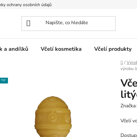
ky ochrany osobních údajů
k a andílků
Včelí kosmetika
Včelí produkty
Domů
/
Výrob
výrobu li
Vče
TIP
lit
Značka
Včelí v
Dostup