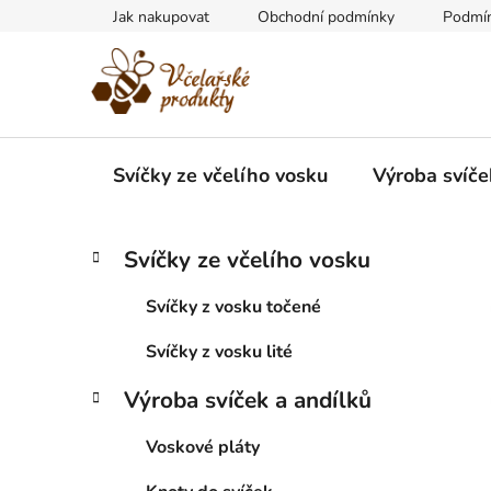
Přejít
Jak nakupovat
Obchodní podmínky
Podmín
na
obsah
Svíčky ze včelího vosku
Výroba svíče
P
K
Přeskočit
Svíčky ze včelího vosku
a
kategorie
o
t
s
Svíčky z vosku točené
e
t
g
Svíčky z vosku lité
r
o
a
r
Výroba svíček a andílků
i
n
e
n
Voskové pláty
í