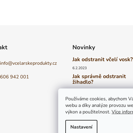
akt
Novinky
Jak odstranit včelí vosk?
info
@
vcelarskeprodukty.cz
6.2.2023
Jak správně odstranit
606 942 001
žihadlo?
6.2.2023
Vyrovná se tuzemský m
Používáme cookies, abychom Vá
medům zahraničním?
webu a díky analýze provozu we
výkon a použitelnost.
Více info
6.2.2023
Nastavení