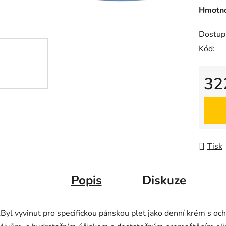
Hmotno
Dostup
Kód:
32
Měrná
Tisk
Popis
Diskuze
„Byl vyvinut pro specifickou pánskou pleť jako denní krém s oc