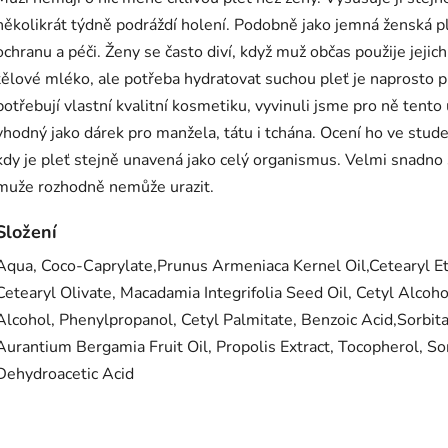
několikrát týdně podráždí holení. Podobně jako jemná ženská pl
ochranu a péči. Ženy se často diví, když muž občas použije jeji
tělové mléko, ale potřeba hydratovat suchou pleť je naprosto p
potřebují vlastní kvalitní kosmetiku, vyvinuli jsme pro ně ten
vhodný jako dárek pro manžela, tátu i tchána. Ocení ho ve stude
kdy je pleť stejně unavená jako celý organismus. Velmi snadno
muže rozhodně nemůže urazit.
Složení
Aqua, Coco-Caprylate,Prunus Armeniaca Kernel Oil,Cetearyl Eth
Cetearyl Olivate, Macadamia Integrifolia Seed Oil, Cetyl Alcoho
Alcohol, Phenylpropanol, Cetyl Palmitate, Benzoic Acid,Sorbita
Aurantium Bergamia Fruit Oil, Propolis Extract, Tocopherol, So
Dehydroacetic Acid