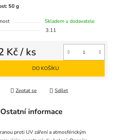
st: 50 g
nost
Skladem u dodavatele
3.11
2 Kč
/ ks
 cena:
DO KOŠÍKU
Zeptat se
Sdílet
Ostatní informace
hranou proti UV záření a atmosférickým