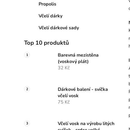
Propolis
Včelí dárky
Včelí dárkové sady
Top 10 produktů
Barevná mezistěna
(voskový plát)
32 Kč
Dárkové balení - svíčka
včelí vosk
75 Kč
Včelí vosk na výrobu litých