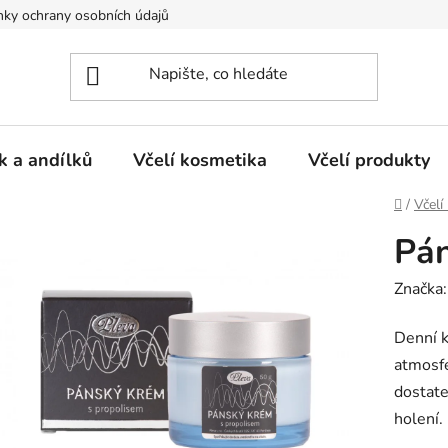
ky ochrany osobních údajů
k a andílků
Včelí kosmetika
Včelí produkty
Domů
/
Včelí
Pán
Značka
Denní k
atmosfé
dostate
holení.