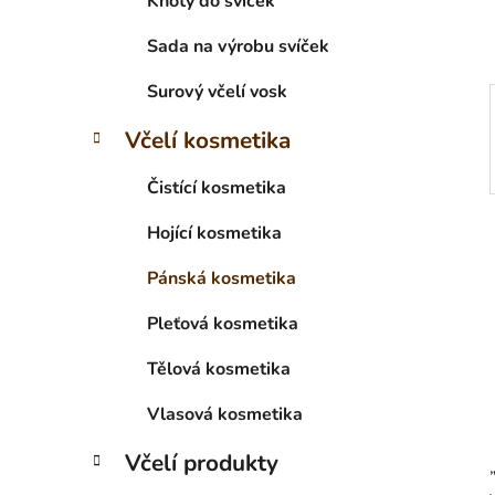
Knoty do svíček
p
a
Sada na výrobu svíček
n
Surový včelí vosk
e
l
Včelí kosmetika
Čistící kosmetika
Hojící kosmetika
Pánská kosmetika
Pleťová kosmetika
Tělová kosmetika
Vlasová kosmetika
Včelí produkty