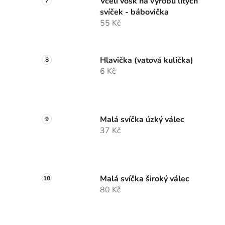
Včelí vosk na výrobu litých
svíček - bábovička
55 Kč
Hlavička (vatová kulička)
6 Kč
Malá svíčka úzký válec
37 Kč
Malá svíčka široký válec
80 Kč