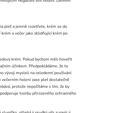
inujícím negativní vliv holení. Denním
a pleť a jemně rozetřete, krém se do
 krém a večer jako zklidňující krém po
 medový krém. Pokud bychom měli hovořit
tačním účinkem. Předpokládáme, že to
o vývoji mysleli na celodenní používání:
o večerním holení zase pleť dostatečně
řebává, protože nepočítáme s tím, že by
a podporuje tvorbu přirozeného ochranného
sluníčko, ošlehá ji prudký vítr a navíc ji