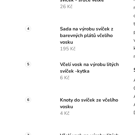
svíček - srdce velké
26 Kč
Sada na výrobu svíček z
barevných plátů včelího
vosku
195 Kč
Včelí vosk na výrobu litých
svíček -kytka
6 Kč
Knoty do svíček ze včelího
vosku
4 Kč