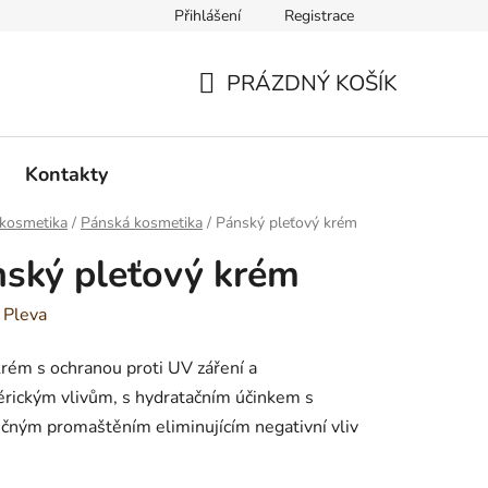
Přihlášení
Registrace
PRÁZDNÝ KOŠÍK
NÁKUPNÍ
KOŠÍK
Kontakty
 kosmetika
/
Pánská kosmetika
/
Pánský pleťový krém
ský pleťový krém
:
Pleva
rém s ochranou proti UV záření a
rickým vlivům, s hydratačním účinkem s
čným promaštěním eliminujícím negativní vliv