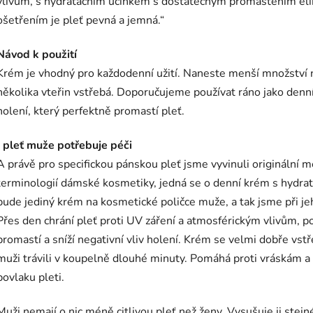
vlivům, s hydratačním účinkem s dostatečným promaštěním elim
ošetřením je pleť pevná a jemná.“
Návod k použití
Krém je vhodný pro každodenní užití. Naneste menší množství n
několika vteřin vstřebá. Doporučujeme používat ráno jako denní
holení, který perfektně promastí pleť.
I pleť muže potřebuje péči
A právě pro specifickou pánskou pleť jsme vyvinuli originální
terminologií dámské kosmetiky, jedná se o denní krém s hydra
bude jediný krém na kosmetické poličce muže, a tak jsme při jeh
Přes den chrání pleť proti UV záření a atmosférickým vlivům, p
promastí a sníží negativní vliv holení. Krém se velmi dobře vst
muži trávili v koupelně dlouhé minuty. Pomáhá proti vráskám 
povlaku pleti.
Muži nemají o nic méně citlivou pleť než ženy. Vysušuje ji stejné 