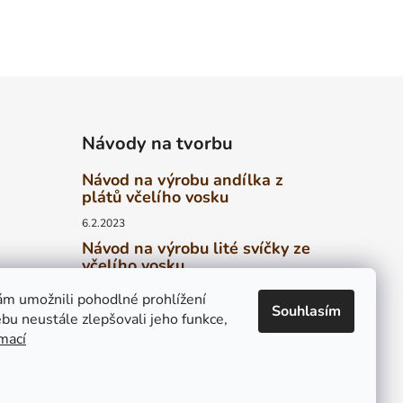
Návody na tvorbu
Návod na výrobu andílka z
plátů včelího vosku
6.2.2023
Návod na výrobu lité svíčky ze
včelího vosku
6.2.2023
ed
m umožnili pohodlné prohlížení
Souhlasím
Návod na výrobu stáčené
bu neustále zlepšovali jeho funkce,
svíčky z plátů včelího vosku
rmací
4.2.2023