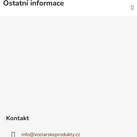
Ostatní informace
Z
á
p
a
t
í
Kontakt
info
@
vcelarskeprodukty.cz