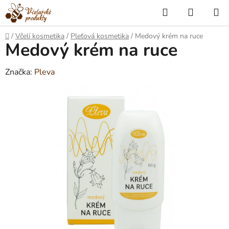
Přejít
Hledat
NÁKUP
na
KOŠÍK
obsah
Domů
/
Včelí kosmetika
/
Pleťová kosmetika
/
Medový krém na ruce
Medový krém na ruce
Značka:
Pleva